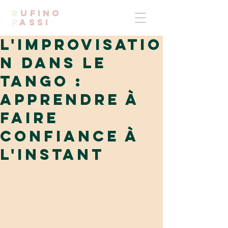
R
UFINO
p
ASSI
L'improvisatio
n dans le
tango :
apprendre à
faire
confiance à
l'instant